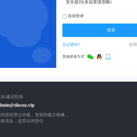
自动登录
登录
忘记密码?
新用
其他登录方式
投诉/建议联系
dmin@discuz.vip
未经授权禁止转载，复制和建立镜像，
如有违反，追究法律责任.