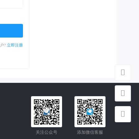
户?
立即注册
关注公众号
添加微信客服